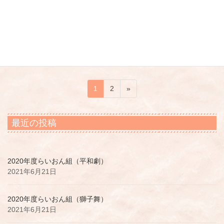
2021年6月21日
知念あさひ保育園動画集
2020年度うさぎ組
投
固
固
1
2
»
稿
定
定
ペ
ペ
の
最近の投稿
ー
ー
ペ
ジ
ジ
ー
ジ
2020年度らいおん組（平和劇）
送
2021年6月21日
り
2020年度らいおん組（獅子舞）
2021年6月21日